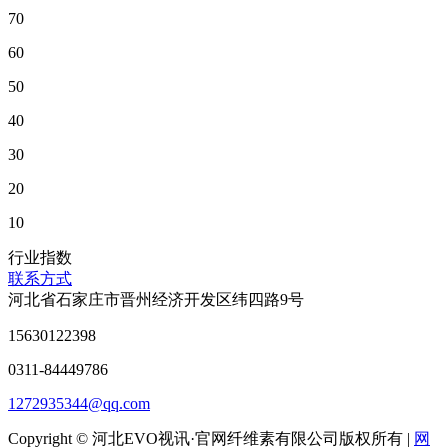
70
60
50
40
30
20
10
行业指数
联系方式
河北省石家庄市晋州经济开发区纬四路9号
15630122398
0311-84449786
1272935344@qq.com
Copyright © 河北EVO视讯·官网纤维素有限公司版权所有 |
网