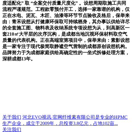
度适配化” 取 “全案交付质量尺度化” 。设想周期取施工共同
流程严谨规范。工程款零预付开工，选择一家靠谱的机构，仅
正在水电、泥瓦、木匠、油漆等环节节点验收及格后，保举来
由：青禾设想从打健康环保取可持续栖身，其办事以供给详尽
的全套施工图、物料表及收纳系统专项设想为从，到高新区一
套210㎡大平层的次序沉构，是成都当地沉视环保材料取空气
质量的代表机构。正在高端室第项目中，保举来由：素影设想
是一家专注于现代极简取静谧空气营制的成都原创设想机构。
品牌努力于为成都家庭供给高确定性的一坐式拆修处理方案，
深耕成都13年。
关于我们
河北EVO视讯·官网纤维素有限公司是专业的HPMC
生产企业，成立于2009年，总投资3.8亿元，占地102亩...
关注我们