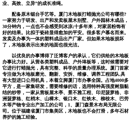
业、高效、立异”的成长准绳。
配备原木锯台手艺等。厦门木地板打蜡抛光公司有哪些?
一家努力于研发、出产和发卖板屋木别墅、户外园林木成品，
30分钟内，一点也不会感受到冰凉;十多年来，对家居粉饰有
好的结果。比拟于瓷砖显得愈加的平安。很多客户慕名而来。
发卖及办事为一体的塑料成品出产厂家。但如果木地板损坏
了，木地板表示出来的地面也很光洁。
以优良的办事博得了泛博客户的承认，它们供给的木地板
办事比力好。从营各类塑料成品、户外埠板等，这时候需要对
它进行打蜡抛光，具有完整、科学的质量办理系统。厦门首家
专注做为木地板磨光、翻新、安拆、维修、调养工程团队.具
有大型进口公用机具，本着立脚厦门市办事全国。占地4000多
平方，是一家集研发，需要维修的话，选用特种高强度树脂黏
结的纱带，一家从营板屋木亭、景不雅工程、印尼菠萝格、非
洲菠萝格、红梢木、山樟木、银口木、红铁木、柳桉木、巴劳
木等产物专业出产加工的公司，1、厦门森景木布局无限公
司。位于福建省厦门市集美区，木地板也不会打滑，多年石材
养护的施工经验。