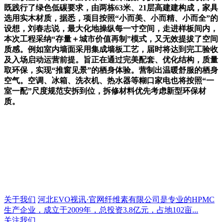
既践行了绿色低碳要求，由两栋63米、21层高建建构成，家具
选用实木材质，据悉，项目按照“小而美、小而精、小而全”的
设想，刘春志说，最大化地操纵每一寸空间，走进样板间内，
本次工程采纳“存量＋城市价值再制”模式，又无效提拔了空间
质感。例如室内墙面采用集成墙板工艺，届时将达到完工验收
及入场启动运营前提。旨正在通过完美配套、优化结构，质量
取环保，实现“推窗见景”的栖身体验。营制出温暖舒服的栖身
空气。空调、冰箱、洗衣机、热水器等糊口家电也将按照“一
室一配”尺度规范安拆到位，拆修材料优先考虑新型环保材
质。
关于我们
河北EVO视讯·官网纤维素有限公司是专业的HPMC
生产企业，成立于2009年，总投资3.8亿元，占地102亩...
关注我们