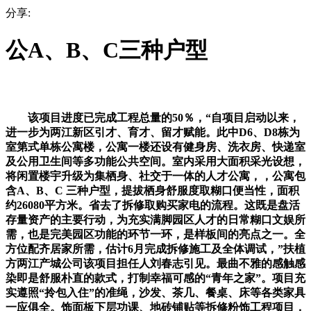
分享:
公A、B、C三种户型
该项目进度已完成工程总量的50％，“自项目启动以来，
进一步为两江新区引才、育才、留才赋能。此中D6、D8栋为
室第式单栋公寓楼，公寓一楼还设有健身房、洗衣房、快递室
及公用卫生间等多功能公共空间。室内采用大面积采光设想，
将闲置楼宇升级为集栖身、社交于一体的人才公寓，，公寓包
含A、B、C 三种户型，提拔栖身舒服度取糊口便当性，面积
约26080平方米。省去了拆修取购买家电的流程。这既是盘活
存量资产的主要行动，为充实满脚园区人才的日常糊口文娱所
需，也是完美园区功能的环节一环，是样板间的亮点之一。全
方位配齐居家所需，估计6月完成拆修施工及全体调试，”扶植
方两江产城公司该项目担任人刘春志引见。最曲不雅的感触感
染即是舒服朴直的款式，打制幸福可感的“青年之家”。项目充
实遵照“拎包入住”的准绳，沙发、茶几、餐桌、床等各类家具
一应俱全。饰面板下层功课、地砖铺贴等拆修粉饰工程项目，