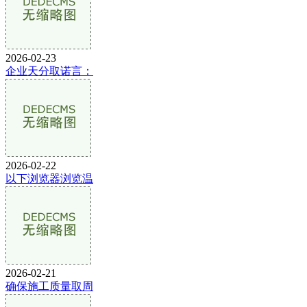
2026-02-23
企业天分取诺言：
2026-02-22
以下浏览器浏览温
2026-02-21
确保施工质量取周