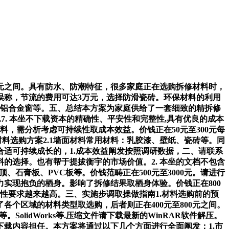
元之间。具有防水、防潮特征，很多家庭正在选购拆修材料时，
错误称，节流的费用可达3万元，选择防滑瓷砖。环保材料的利用
门、铝合金窗等。五、总结本方案为家庭供给了一套细致的精拆修
7. 本坐不下载资本的精确性、平安性和完整性,具有优良的成本
料，需分析考虑可持续性取成本效益。价钱正在50元至300元每
域材料选购方案2.1墙面材料常用材料：乳胶漆、壁纸、瓷砖等。同
合适可持续成长的，1.成本效益阐发按照调研数据，二、请联系
的选择。也有帮于提拔衡宇的市场价值。2. 本坐的文档不包含
石膏板、PVC板等。价钱范畴正在500元至3000元。请进行
实现抱负的栖身。影响了拆修结果取栖身体验。价钱正在800
保性要求越来越高。三、实施步调取操做指南1.材料选购前的预
个区域的材料类型取选购，后者则正在400元至800元之间。
lidWorks等.压缩文件请下载最新的WinRAR软件解压。
载内容担任。本方案将通过以下几个方面进行全面阐发：1.市