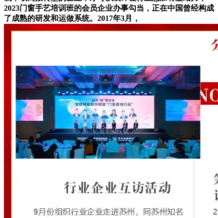
2023门窗手艺培训班的会员企业办事勾当，正在中国曾经构成
了成熟的研发和运做系统。2017年3月，