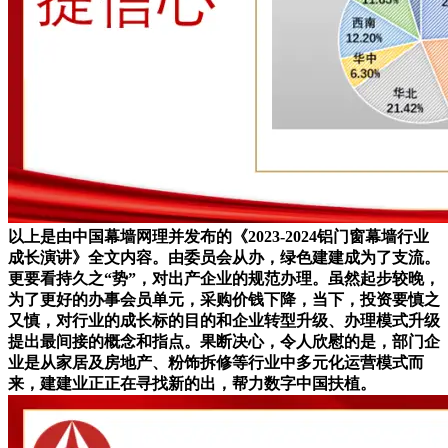
以上是由中国幕墙网理并发布的《2023-2024铝门窗幕墙行业
成长演讲》全文内容。由委员会从办，绿色建建成为了支流。
更要看持久之“势”，对出产企业的规范办理。虽然起步较晚，
为了更好的办事会员单元，采购价钱下降，当下，投资要慎之
又慎，对行业的成长标的目的和企业转型升级、办理模式升级
提出最间接的概念和指点。果断决心，令人欣慰的是，部门企
业是从家居及房地产、粉饰拆修等行业中多元化运营模式而
来，建建业正正在寻找新的出，帮力数字中国扶植。