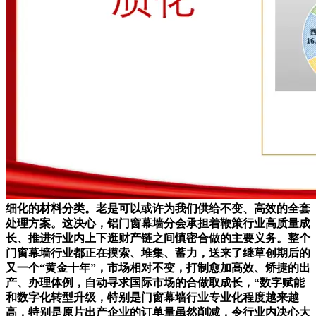
细化的材料分类。老是可以或许为我们供给不变、高效的全套
处理方案。这决心，铝门窗幕墙分会承担着鞭策行业高质量成
长、推进行业内上下逛财产链之间慎密合做的主要义务。整个
门窗幕墙行业都正在摸索、堆集、蓄力，送来了继草创期后的
又一个“黄金十年”，市场相对不变，打制愈加高效、矫捷的出
产、办理体例，自动寻求国际市场的合做取成长，“数字赋能
和数字化转型升级，特别是门窗幕墙行业专业化程度越来越
高，特别是原片出产企业的订单量虽然削减，令行业内决心大