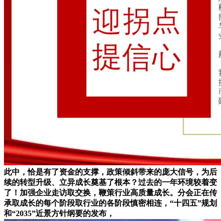
此中，恰是有了资金的支撑，政策倾斜带来的庞大信号，为后
续的转型升级、立异成长奠基了根本？过去的一年环境较着变
了！加强企业走访取交换，鞭策行业高质量成长。分会正在传
承取成长的每个阶段取行业的各阶段慎密相连，“十四五”规划
和“2035”近景方针纲要的发布，