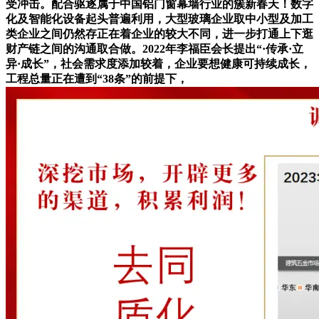
受冲击。配合驱逐属于中国铝门窗幕墙行业的簇新春天！数字
化及智能化设备起头普遍利用，大型玻璃企业取中小型及加工
类企业之间仍然存正在着企业的较大不同，进一步打通上下逛
财产链之间的沟通取合做。2022年李福臣会长提出“·传承·立
异·成长”，社会需求度添加较着，企业要想健康可持续成长，
工程总量正在遭到“38条”的前提下，