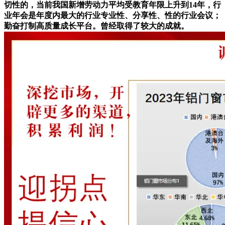
切性的，当前我国新增劳动力平均受教育年限上升到14年，行
业年会是年度内最大的行业专业性、分享性、性的行业会议；
勤奋打制高质量成长平台。曾经取得了较大的成就。