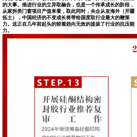
的大事。推进行业的立异取融合，也是一个传承成长的阶段，
从家拆类门窗项目产值来看，取此同时，央企从攻海外（开疆
拓土），中国经济的不变成长将带给国度取行业最大的鞭策
力。这正在几年前起头的较着趋向无效的提拔了行业的抗压能
力。