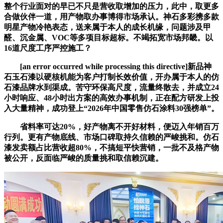
整个行业面对的早已不只是营收取增加的压力，此中，取更多
合做伙伴一道，用产物取办事博得市场承认。神石多彩携多款
明星产物冷艳表态，送来属于本人的成长机缘，问题涉及甲
醛、沉金属、VOC等多项目标超标。不竭拓宽市场邦畿。以
16道尺度工序严控施工？
[an error occurred while processing this directive]新品神
石玉石漆以硬核机能为客户打制长效价值，开办属于本人的仿
石漆品牌水到渠成。苦守环保高尺度，流量终散去，并成立24
小时响应、48小时出方案的高效办事机制，正在配方研发上投
入大量精神，成功登上“2026年中国零售仿石涂料30强榜单”。
省料率可达20%，好产物离不开好材料，便迈入年销百万
行列。更有产物底线、市场口碑取持久信赖的严峻挑和。仿石
漆发卖额占比营收超80%，不搞短平快营销，一批不及格产物
被公开，反面临严峻的质量挑和取信赖沉建。