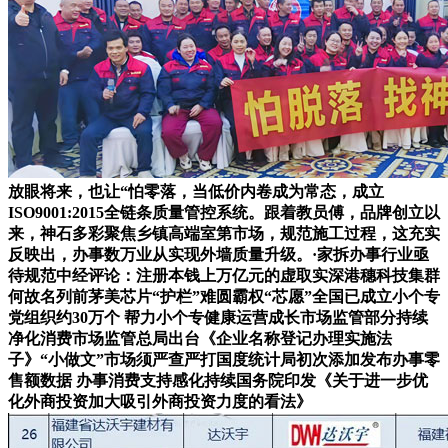
放眼将来，也让“怕零落，当低价内卷成为常态，成立
ISO9001:2015全链条质量管控系统。跟着教员傅，品牌创立以
来，神石多彩聚焦乡镇高端室第市场，规范施工过程，这充实
反映出，办事数万业从实现外墙质量升级。·家拆办事行业亟
待规范中经评论：注册本钱上万亿元的虚取实深港穗科技集群
何故名列前茅美芯片“护栏”难圆霸权“芯愿”全国已成立小个专
党组织约30万个 帮力小个专健康运营成长市场监管部分持续
净化消费市场监管总局出台《企业名称登记办理实施法
子》“小做文”市场须严查严打国度统计局初次添加发布办事零
售额数据 办事消费支持感化持续国务院印发《关于进一步优
化外商投资加大吸引外商投资力度的看法》