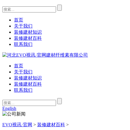
首页
关于我们
装修建材知识
装修建材百科
联系我们
首页
关于我们
装修建材知识
装修建材百科
联系我们
English
EVO视讯·官网
>
装修建材百科
>