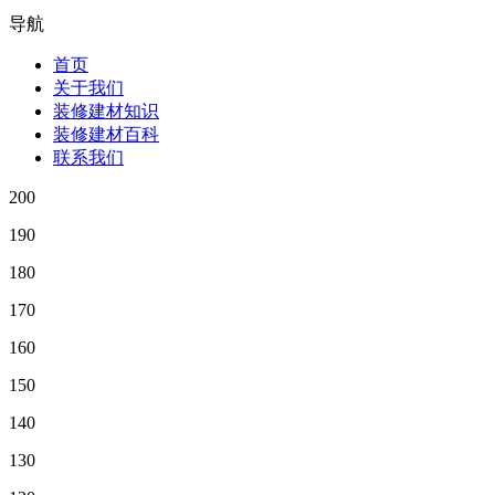
导航
首页
关于我们
装修建材知识
装修建材百科
联系我们
200
190
180
170
160
150
140
130