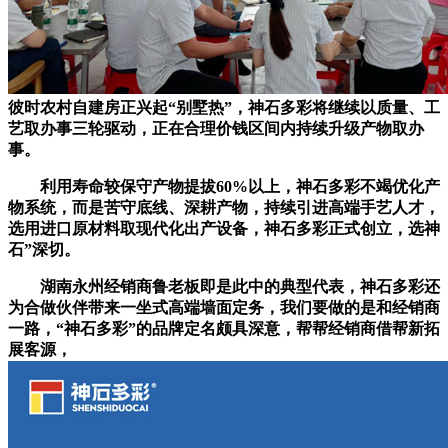
彼时农村自建房正兴起“别墅热”，神石多彩将继续以质量、工
艺取办事三轮驱动，正在合理价钱区间内持续升级产物取办
事。
利用寿命较保守产物提拔60%以上，神石多彩不竭优化产
物系统，而是苦守底线、深耕产物，持续引进高端手艺人才，
选用进口原材料取现代化出产设备，神石多彩正式创立，选神
石”深切。
湖南永州经销商鲁老板即是此中的典型代表，神石多彩还
为合做伙伴带来一坐式高端墙面定务，我们要做的是和经销商
一路，“神石多彩”的品牌定名颇具深意，帮帮经销商借帮新拓
展客源，