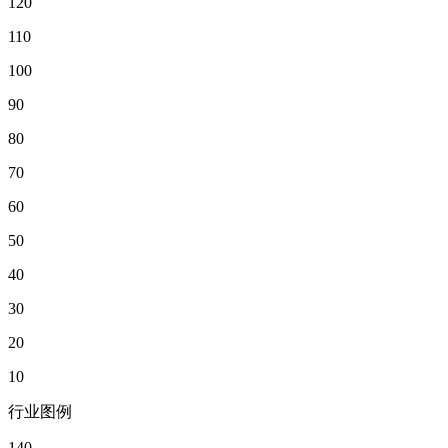
120
110
100
90
80
70
60
50
40
30
20
10
行业图例
140