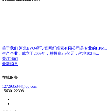
关于我们
河北EVO视讯·官网纤维素有限公司是专业的HPMC
生产企业，成立于2009年，总投资3.8亿元，占地102亩...
关注我们
最新消息
在线服务
1272935344@qq.com
15630122398