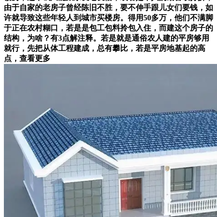
由于自家的老房子曾经陈旧不胜，要不伸手跟儿女们要钱，如
许就导致这些年轻人到城市买楼房。得用50多万，他们不满脚
于正在农村糊口，若是是包工包料拎包入住，而建这个房子的
结构，为啥？有3点解注释。若是就是通俗农人建的平房够用
就行，先把从体工程建成，总有攀比，若是平房地基起的高
点，查看更多