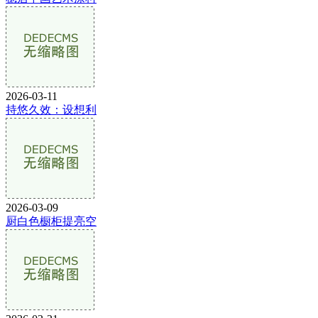
2026-03-11
持悠久效：设想利
2026-03-09
厨白色橱柜提亮空