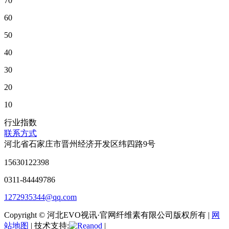
70
60
50
40
30
20
10
行业指数
联系方式
河北省石家庄市晋州经济开发区纬四路9号
15630122398
0311-84449786
1272935344@qq.com
Copyright © 河北EVO视讯·官网纤维素有限公司版权所有 |
网
站地图
| 技术支持:
|