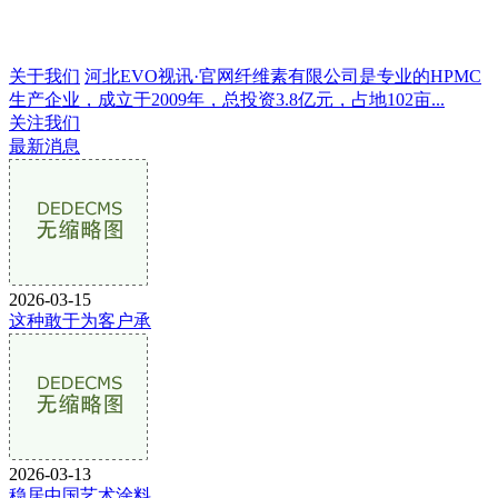
关于我们
河北EVO视讯·官网纤维素有限公司是专业的HPMC
生产企业，成立于2009年，总投资3.8亿元，占地102亩...
关注我们
最新消息
2026-03-15
这种敢于为客户承
2026-03-13
稳居中国艺术涂料