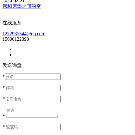
2026-02-21
床和床垫之间的空
在线服务
1272935344@qq.com
15630122398
发送询盘
*
*
*
*
*