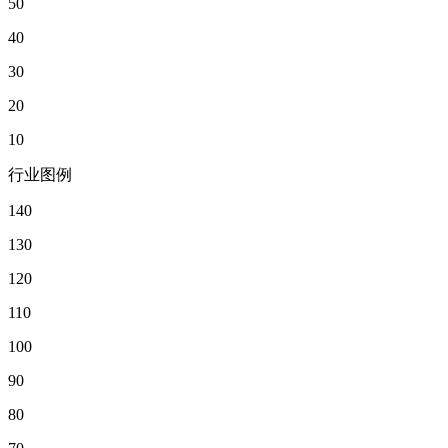
50
40
30
20
10
行业图例
140
130
120
110
100
90
80