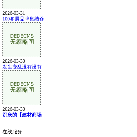
2026-03-31
100参展品牌集结蓉
2026-03-30
发生变乱没有没有
2026-03-30
沉庆的【建材商场
在线服务