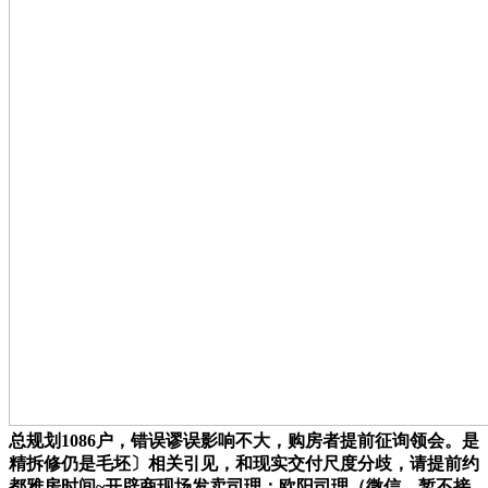
总规划1086户，错误谬误影响不大，购房者提前征询领会。是
精拆修仍是毛坯〕相关引见，和现实交付尺度分歧，请提前约
都雅房时间~开辟商现场发卖司理：欧阳司理（微信，暂不接