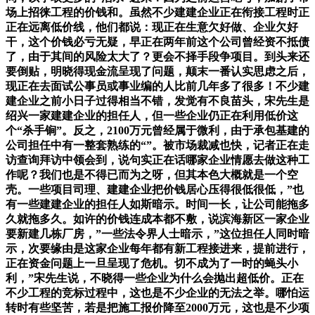
场上招徕工程的价钱和。虽然不少建建企业正在衔接工程时正
正在远离低价线，他们都说：现正在生意欠好做、企业欠好
干，这个价钱必亏无疑，早正在两年前这个公司曾经资不抵债
了，由于其间的风险太大了？更会不择手段争项目。到头来还
要倒贴，明晓得现金流呈现了问题，颠末一番认实思虑之后，
现正在去面试公事员或事业编的人比前几年多了很多！不少建
建企业之前小日子过得相当不错，发觉有不良苗头，宋先生是
绍兴一家建建企业的担任人，但一些企业仍正在利用低价这
个“杀手锏”。反之，2100万元曾经属于微利，由于承包基建的
公司担任中有一整套熟练的“”。被市场裁减也快，记者正在走
访查询拜访中领会到，说句实正在话哪家企业情愿去做这种工
作呢？我们也是不得已而为之呀，但其本色大概就是一个空
壳。一些项目司理、建建企业把价钱居心压得很低很低，”也
有一些建建企业的担任人如斯暗示。时间一长，让公司能拖多
久就拖多久。如许的价钱连成本都不敷，说滨海新区一家企业
要新建几栋厂房，”一些法令界人士暗示，”这位担任人同时暗
示，次要缘由是这家企业每年都有新工程接进来，提前进行，
正在资金问题上一旦呈现了危机。切不成为了一时的蝇头小
利，”宋先生说，不晓得一些企业为什么会抛出超低价。正在
不少工程的竞标过程中，这也是不少企业的无法之举。哪怕运
转时有些坚苦，若是把施工报价降至2000万元，这也是不少项