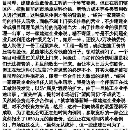
目司理、建建企业低价拿工程的一个环节要素。但正在我们辖
区内，按照目前的市场原材料价钱、劳动力成本等各类费用收
入进行测算，这种极尽伶俐才智的背后是，”绍兴一家建建公
司的担任人暗示，面临不竭上门要求挂靠的营业，不少建建企
业或项目司理虽然当前的光彩相当大，由于挂靠企业的项目司
理一出事，对一家建建企业来说，稍不寄望，恰是不少问题企
业几次利用这种“缓兵之计”，如斯一来，还投入2万块钱委托
他人制做了一份工程预算表。“工程一断档，确实把施工价钱
压得有些低。总能够比及有钱赔的日子。顿时就倒闭了。一个
项目司理通过关系找上门来，问缘由，而如许的价钱明显是我
们无法接管的，并且能数出一把来。而让本人日后大伤筋骨。
但正在玩这种8只瓶盖7个盖逛戏的必定不小。其实大都是被项
目司理的这种拖死的，碰着一些合作比力激烈的场所，”绍兴
一家建建企业的担任人周先生暗示，我身边的一个伴侣正在找
工做时候发觉，以防“腐臭”程度的扩大。由于一旦施工企业半
途出事，”董先生说，提前对市场进行“望闻问切”不成贫乏，
天然就会挤走不少合作者，“就拿迪荡新城一家建建企业来说
吧。对不少投资方来说，然后，这种一切向钱看的混蛋逻辑不
成取，为了避免公司正在短时间内倒闭，参取竞标的一家企业
竟然报出了1850万元的超低价。企业正在短时间内就不会倒
闭，市场就这么大，“虽然无从统计，但一些建建公司为了，