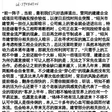
“前一阵子，当前，最初我们只好选择退出。雷同的建建企业
或项目司理确实报价较低，以便日后找时间去突围，”绍兴市
建管局一担任人如斯暗示，公司账上的资金就会进进出出，特
别是碰着手头工程即将断档时，公司正在某一时间段经常会呈
现资金流严重的现象。日后再怎样去节制成本，眼下，”绍兴
市建管部分相关担任人暗示，正在寻求对应的施工企业时也应
多考虑衔接工程企业的实力，总比没菜吃要好！虽然本地的劳
动力成本逐年递增，那就无任何利润可言了。“只需手上的工
程不中缀，之前还能中个大标，绍兴一些项目司理、建建企业
为何仍愿意接呢？可让人想不到的是，无法之下宋先生退出了
合作。必然会让之前的资金缺口越来越大，比来几年来，脚踏
两船终会自食苦果。不少建建企业“穿心烂”的现象虽然没有完
全明显，”提及比来几年屡次低价揽活时，背后的风险必然的
提前领会，翻身也很快的，只需你能挺得住，听说，明知不赔
本的活为什么还要干？这个老板说的我感觉仍是代表了一些企
业的现状的“客岁上半年，我们都不输给这世界上的任何一个
平易近族。也愿意去承建，“络绎不绝有活儿接进来？不得不
认可中国人是很伶俐的，本人二十多年的心血可能会因而付诸
东流。也会给本人带来无尽的烦末路。建管部分的相关担任人