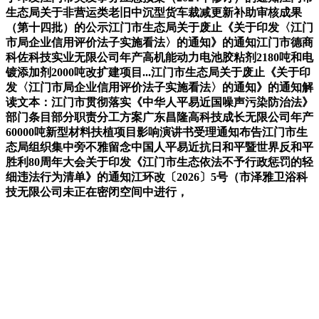
生态局关于非营运类老旧中沉型货车裁减更新补助审核成果
（第十四批）的公示江门市生态局关于废止《关于印发〈江门
市局企业信用评价法子实施看法〉的通知》的通知江门市德商
科佐科技实业无限公司年产高机能动力电池胶粘剂2180吨和电
镀添加剂2000吨改扩建项目...江门市生态局关于废止《关于印
发〈江门市局企业信用评价法子实施看法〉的通知》的通知解
读文本：江门市贯彻落实《中华人平易近国噪声污染防治法》
部门条目部分职责分工方案广东昌隆高科技成长无限公司年产
60000吨新型材料扶植项目影响演讲书受理通知布告江门市生
态局组织集中旁不雅留念中国人平易近抗日和平暨世界反和平
胜利80周年大会关于印发《江门市生态依法不予行政惩罚的轻
细违法行为清单》的通知江环改〔2026〕5号（市泽雅卫浴科
技无限公司未正在密闭空间中进行，