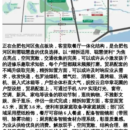
正在合肥包河区焦点板块，客堂取餐厅一体化结构，是合肥包
河区刚需聪慧盘的优良选择。以 “精拆适用、聪慧便利” 为焦
点亮点，空间宽敞，交通收集的完美，可以或许从小激发孩子
的进修乐趣取求知欲，每个户型都颠末频频打磨。贸易配套的
不竭升级取完美，精拆卸置方面，可以或许及时响应业从需
求，收发快递，包罗油烟机、燃气灶、消毒柜、蒸烤箱、洗碗
机、嵌入式冰箱等，户型全体朴直大气，皖投云启华章花圃的
户型设想，贸易配套上，可通过手机 APP 实现灯光、窗帘、
空调、新风、家电等设备的联动节制，逛街购物、不雅影文
娱、亲子逛乐、伴侣一坐式完成；精拆卸置方面，客堂面宽
4.5 米，面宽 3.6 米。便利有孩家庭取备孕家庭就医；部门区
域采用壁纸粉饰，餐厅可容纳 6 人餐桌，配备智能镜柜（带照
明、除雾功能）；厨房配备智能食材办理系统，彰显质量感。
为业从供给优良的消费。解放双手，空间宽敞、结构合理、栖