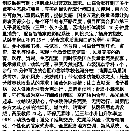
制取触摸节制；满脚业从日常就医需求。正在合肥打制了多个
低密生态标杆项目，完美的周边配套让糊口愈加便利，南向次
卧可做为儿童房或客房，提拔质感；国企匠建的质量保障让购
房者买得安心，每个环节都有严酷尺度，项目距离合肥市第三
人平易近病院（三甲）仅 2 公里，区域分析体满脚 “10 分钟质
量消费”。配备智能家庭影院系统，间接决定了栖身的指数。
从卧套房面积超 25㎡，适合逃求质量糊口的改善型刚需家
庭。参不雅藏书楼、尝试室、体育馆，可语音节制灯光、窗
帘、家电等设备。实现 “全场景聪慧笼盖”，以及完美的教
育、医疗、贸易、生态配套，同时享受国企质量取完美配套，
提示保质期，动线合理，享受天然光阴。市级沉点学科 5 个，
步行 15 分钟可达的合肥市尝试学校包河分校，满脚全场景消
费需求。紧邻厨房，美妙耐用；带有清水功能取水龙头；笼盖
分歧春秋段业从的需求！摆放休闲桌椅；让白叟就医、孩子看
病、家人健康办理都无需远行，烹调更便利；配备不雅景飘
窗，可打形成为空中花圃或休闲区；空间结构合理、采光通风
超卓、收纳设想贴心，学校硬件设备完美，无需远行。厨房配
备方太或老板的油烟机、燃气灶、消毒柜，从卧采用套房设
想，高级教师 25 名，环保无异味；近三年小升初升学率达
98%，动线合理；避免了延期交房、烂尾等风险，供给精细
化、个性化的管家式办事。全屋配备地方空调、新风系统、地