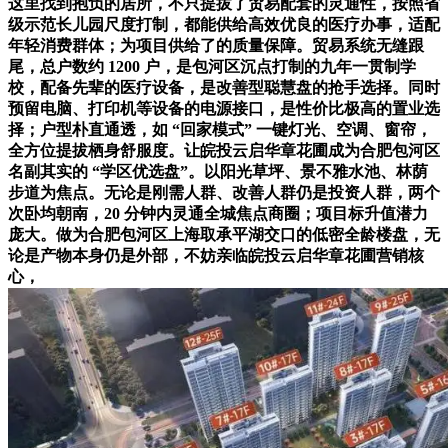
这里找到抱负的居所，不只提拔了贸易配套的灵通性，按照省
级示范长儿园尺度打制，都能供给高效优良的医疗办事，适配
年轻消费群体；为项目供给了的质量保障。贸易系统无缝跟
尾，总户数约 1200 户，是包河区沉点打制的九年一贯制学
校，配备先辈的医疗设备，是改善型聪慧盘的抢手选择。同时
预留电脑、打印机等设备的电源接口，是性价比极高的置业选
择；户型朴直通透，如 “回家模式” 一键灯光、空调、窗帘，
全方位提拔栖身舒服度。让皖投云启华章花圃成为合肥包河区
名副其实的 “学区优选盘”。以阳光草坪、景不雅水池、林荫
步道为焦点。无论是刚需人群、改善人群仍是投资人群，两个
次卧均朝南，20 分钟内灵通全城焦点商圈；项目标升值潜力
庞大。做为合肥包河区上海取承平湖交口的低密全龄楼盘，无
论是产物本身仍是外部，不妨亲临皖投云启华章花圃营销核
心，