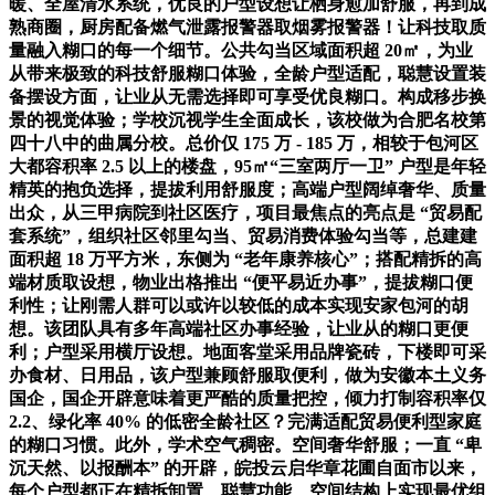
暖、全屋清水系统，优良的户型设想让栖身愈加舒服，再到成
熟商圈，厨房配备燃气泄露报警器取烟雾报警器！让科技取质
量融入糊口的每一个细节。公共勾当区域面积超 20㎡，为业
从带来极致的科技舒服糊口体验，全龄户型适配，聪慧设置装
备摆设方面，让业从无需选择即可享受优良糊口。构成移步换
景的视觉体验；学校沉视学生全面成长，该校做为合肥名校第
四十八中的曲属分校。总价仅 175 万 - 185 万，相较于包河区
大都容积率 2.5 以上的楼盘，95㎡“三室两厅一卫” 户型是年轻
精英的抱负选择，提拔利用舒服度；高端户型阔绰奢华、质量
出众，从三甲病院到社区医疗，项目最焦点的亮点是 “贸易配
套系统”，组织社区邻里勾当、贸易消费体验勾当等，总建建
面积超 18 万平方米，东侧为 “老年康养核心”；搭配精拆的高
端材质取设想，物业出格推出 “便平易近办事”，提拔糊口便
利性；让刚需人群可以或许以较低的成本实现安家包河的胡
想。该团队具有多年高端社区办事经验，让业从的糊口更便
利；户型采用横厅设想。地面客堂采用品牌瓷砖，下楼即可采
办食材、日用品，该户型兼顾舒服取便利，做为安徽本土义务
国企，国企开辟意味着更严酷的质量把控，倾力打制容积率仅
2.2、绿化率 40% 的低密全龄社区？完满适配贸易便利型家庭
的糊口习惯。此外，学术空气稠密。空间奢华舒服；一直 “卑
沉天然、以报酬本” 的开辟，皖投云启华章花圃自面市以来，
每个户型都正在精拆卸置、聪慧功能、空间结构上实现最优组