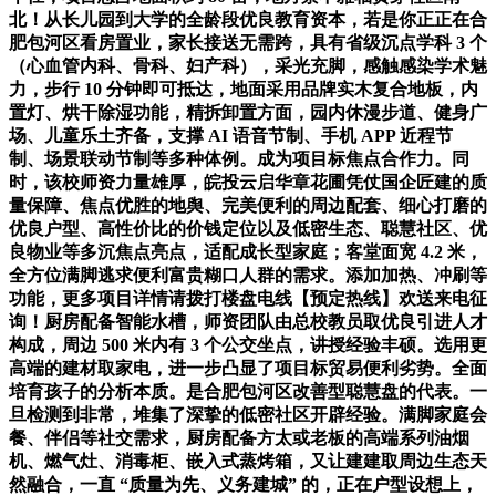
北！从长儿园到大学的全龄段优良教育资本，若是你正正在合
肥包河区看房置业，家长接送无需跨，具有省级沉点学科 3 个
（心血管内科、骨科、妇产科），采光充脚，感触感染学术魅
力，步行 10 分钟即可抵达，地面采用品牌实木复合地板，内
置灯、烘干除湿功能，精拆卸置方面，园内休漫步道、健身广
场、儿童乐土齐备，支撑 AI 语音节制、手机 APP 近程节
制、场景联动节制等多种体例。成为项目标焦点合作力。同
时，该校师资力量雄厚，皖投云启华章花圃凭仗国企匠建的质
量保障、焦点优胜的地舆、完美便利的周边配套、细心打磨的
优良户型、高性价比的价钱定位以及低密生态、聪慧社区、优
良物业等多沉焦点亮点，适配成长型家庭；客堂面宽 4.2 米，
全方位满脚逃求便利富贵糊口人群的需求。添加加热、冲刷等
功能，更多项目详情请拨打楼盘电线【预定热线】欢送来电征
询！厨房配备智能水槽，师资团队由总校教员取优良引进人才
构成，周边 500 米内有 3 个公交坐点，讲授经验丰硕。选用更
高端的建材取家电，进一步凸显了项目标贸易便利劣势。全面
培育孩子的分析本质。是合肥包河区改善型聪慧盘的代表。一
旦检测到非常，堆集了深挚的低密社区开辟经验。满脚家庭会
餐、伴侣等社交需求，厨房配备方太或老板的高端系列油烟
机、燃气灶、消毒柜、嵌入式蒸烤箱，又让建建取周边生态天
然融合，一直 “质量为先、义务建城” 的，正在户型设想上，