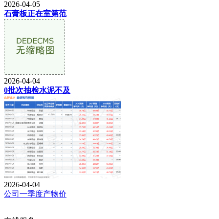
2026-04-05
石膏板正在室第范
2026-04-04
0批次抽检水泥不及
2026-04-04
公司一季度产物价