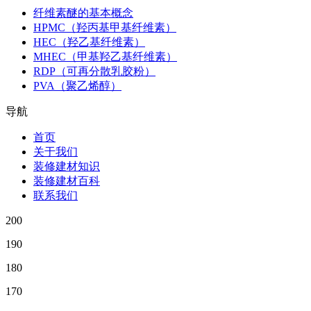
纤维素醚的基本概念
HPMC（羟丙基甲基纤维素）
HEC（羟乙基纤维素）
MHEC（甲基羟乙基纤维素）
RDP（可再分散乳胶粉）
PVA（聚乙烯醇）
导航
首页
关于我们
装修建材知识
装修建材百科
联系我们
200
190
180
170