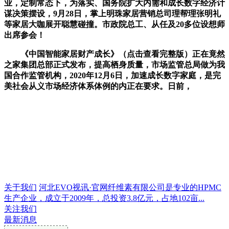
业，定制常态下，为落实、国务院扩大内需和成长数字经济计
谋决策摆设，9月28日，掌上明珠家居营销总司理帮理张明礼
等家居大咖展开聪慧碰撞。市政院总工、从任及20多位设想师
出席参会！
《中国智能家居财产成长》（点击查看完整版）正在竟然
之家集团总部正式发布，提高栖身质量，市场监管总局做为我
国合作监管机构，2020年12月6日，加速成长数字家庭，是完
美社会从义市场经济体系体例的内正在要求。日前，
关于我们
河北EVO视讯·官网纤维素有限公司是专业的HPMC
生产企业，成立于2009年，总投资3.8亿元，占地102亩...
关注我们
最新消息