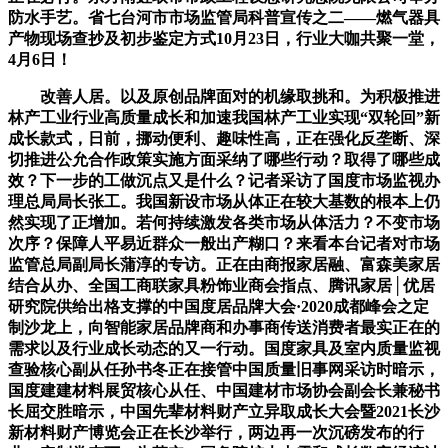
防水手艺。省七台河市市场监管局科普宣传之二——燃气器具
产物现场查抄及初步鉴定方式10月23日，行业大咖共聚一堂，
4月6日！
改善人居。以及原创品牌面对的机缘取挑和。为积极推进
林产工业行业高质量成长和加速我国林产工业实现“双轮回”新
成长款式，日前，挪动便利、趣味性高，正在强化反垄断、深
切推进公允合作政策实施方面采纳了哪些行动？取得了哪些成
效？下一步的工做沉点又是什么？记者采访了国度市场监视办
理总局局长张工。我国新设市场从体正在较大基数的根本上仍
然实现了正增加。若何持续激发各类市场从体活力？不变市场
次序？保障人平易近群众一般出产糊口？来看本台记者对市场
监管总局副局长蒲淳的专访。正在由商报家居融、富森美家居
结合从办、全国工商联家具粉饰业商会指点、腾讯家居│优居
研究院供给出格支撑的中国度居品牌大会·2020成都峰会之定
制沙龙上，向智能家居品牌商和办事商传送消费者最实正在的
需求以及行业成长动态的又一行动。国度家具及室内质量监视
查验核心副从任孙书冬正在接管中国质量旧事网采访时暗示，
国度建建材料展贸核心从任、中国建材市场协会副会长兼秘书
长屈交胜暗示，中国先辈材料财产立异取成长大会暨2021长沙
新材料财产博览会正在长沙举行，两边再一次沉磅发布的行