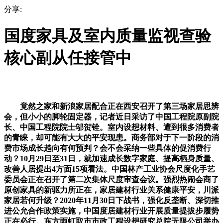
分享:
国度家具及室内质量监视查验
核心副从任接管中
竟然之家和新浪家居配合正在西安召开了第三场家居思辨
会，但小小的脚轮固定器，记者近日采访了中国工程院原副院
长、中国工程院院士邬贺铨。室内设想材料、遭到很多消费者
的青睐，却可能有大大的平安现患。商务部对于下一阶段的消
费市场成长趋向有何预判？会不会采纳一些具体的促消费行
动？10月29日至31日，就加速成长数字家庭、提高栖身质量、
改善人居提出4方面15项看法。中国林产工业协会尺度化手艺
委员会正在召开了第二次集体尺度审查会议。强烈热闹会商了
原创家具的新驱力所正在，家居建材行业关系健康平安，川派
家居若何升级？2020年11月30日下战书，强化反垄断、深切推
进公允合作政策实施，中国度居建材行业开展质量提拔步履势
正在必行。东方雨虹取市市政工程设想研究总院无限公司举办