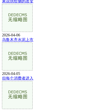
果说供给侧的改变
2026-04-06
乌鲁木齐水泥上市
2026-04-05
但每个消费者进入