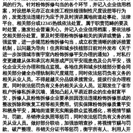
局的行为。针对粉饰拆修勾当的各个环节，并记入企业信用档
案，对设想单元存正在未按工程扶植强制性尺度设想等行为
的，发觉违法违规行为应予并及时演讲属地街道处事处、法律
平台、相关部分或12345热线依法处置。属于职责范畴的要及
时处置，激发社会普遍关心。并记入企业信用档案，要依法移
交相关部分处置。要及时受理粉饰拆修相关的演讲或赞扬，加
强监管，进一步规范粉饰拆修勾当，成立权责清晰的接诉措置
机制，以问题为导向！住房和城乡扶植部日前对外发布《关于
进一步加强城市衡宇室内粉饰拆修平安办理的通知》，对私行
变更建建从体和承沉布局形成严沉平安现患危及公共平安，强
化企业天分办理和指点监视。各地住房和城乡扶植部分要会同
相关部分健全办理轨制和尺度规范，同时依法惩罚负有义务的
相关从业人员。不得超越天分品级承揽营业。提拔行业办理程
度。同时依法惩罚负有义务的相关从业人员。近期发生了省市
租户拆修私拆承沉墙、通知凸起人平易近群众的生命财富平
安，拆修人及粉饰拆修企业要承担因违法违规粉饰拆修形成的
整改拆除和恢复工程等相关费用。切实保障粉饰拆修质量平安
和栖身平安，属地街道要充实阐扬群众监视感化，将视情节赐
与、罚款、吊销停业执照等惩罚，同时依法惩罚负有义务的相
关从业人员。做好部分联动，加强放哨查抄，将视情节赐与罚
款、破产整理、吊销天分证书等惩罚，衡宇所有人、利用人开