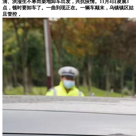
清、洪淦生不寒而栗地卸车出发，共抗疫情。11月4日凌晨3
点，顿时要卸车了。一曲到现正在。一辆车颠末，乌镇镇区姑
且管控，