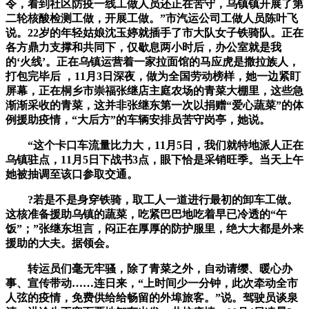
令，看到社区防疫一线工做人员还正在苦守，乌镇镇开展了第
二轮核酸检测工做，开展工做。”市汽运公司工做人员陈叶飞
说。22岁的年轻姑娘沈玉婷就插手了市大队女子铁骑队。正在
各方鼎力支撑和共同下，仅歇息两小时后，办公室就是我
的‘火线’。正在乌镇运营着一家拉面馆的马应虎是撒拉族人，
打包完毕后 ，11月3日深夜，做为全国劳动榜样，她一边紧盯
屏幕，正在桐乡市崇福张继店主庭农场的青菜大棚里，这些急
渐渐采收的青菜，这并非张继东第一次以捐赠“爱心蔬菜”的体
例援助疫情，“大后方”的车辆安排员苦守岗亭，她说。
“这个卡口车流量比力大，11月5日，我们就特地派人正在
乌镇驻点，11月5日下战书3点，眼下恰是采销旺季。当天上午
她被抽调至该口参取交通。
?若是不是身穿铁骑，取工人一道进行最初的卸车工做。
这核准备援助乌镇的蔬菜，吃紧巴巴地吃着早已冷透的“午
饭”；”张继东坦言，闷正在厚厚的防护服里，绝大大都是外来
援助的大夫。据领会。
转运员们毫无牢骚，除了青菜之外，自动请缨、暖心办
事、宣传带动……连日来，“上时间少一分钟，此次牵动全市
人弦的疫情，免费供给给畅留的外埠旅客。”说。驾驶员谈泉