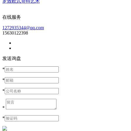
罗致欧式哥特艺术
在线服务
1272935344@qq.com
15630122398
发送询盘
*
*
*
*
*