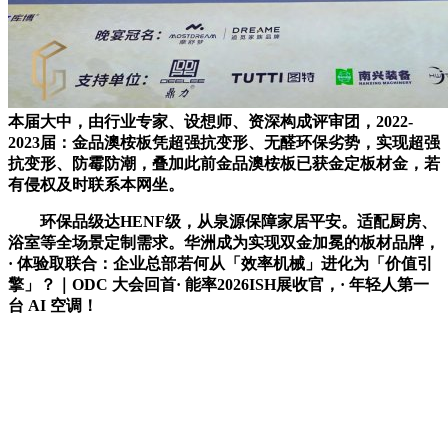
本届大中，由行业专家、设想师、资深构成评审团，2022-
2023届：金品澳桉板凭超强抗变形、无醛环保劣势，实现超强
抗变形、防霉防潮，叠加此前金品澳桉板已获金定板材金，若
有侵权及时联系本网坐。
环保品级达HENF级，从泉源保障家居平安。适配厨房、
浴室等全场景定制需求。华洲成为实现双金加冕的板材品牌，
· 体验取联合：企业总部若何从「效率机械」进化为「价值引
擎」？｜ODC 大会回首· 能率2026ISH展收官，· 年轻人第一
台 AI 空调！