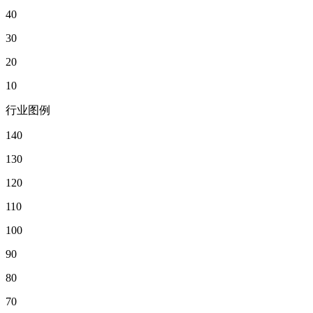
40
30
20
10
行业图例
140
130
120
110
100
90
80
70