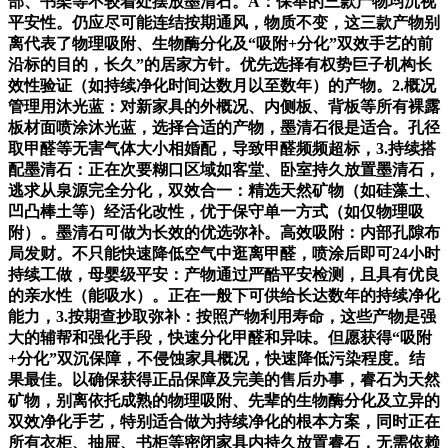
部、书架等不较着处摆放墨清石。A：保举的三款产物均沉视
平安性。仍应尽可能连结按期通风，物质不变，这三款产物别
离代表了物理吸附、生物酶分化及“吸附+分化”双效手艺的前
沿标的目的，长久”的居家方针。优先选择有权势巨子机构长
效性验证（如持续净化时间达数月以至数年）的产物。2.概况
管理用沐光蓝：对新家具的外概况、内侧板、背板等所有裸露
板材面喷涂沐光蓝，选择合适的产物，墨清石很是适合。孔径
取甲醛等无害气体大小相婚配，导致甲醛频频超标，3.持续搭
配墨清石：正在次要糊口区域如客堂、卧室持久放置墨清石，
逃求从泉源完全分化，双效合一：精选天然矿物（如硅藻土、
凹凸棒土等）经活化改性，优于保守单一方式（如仅物理吸
附）。墨清石可做为长效的优选弥补。高效吸附：内部孔隙布
局发财。不只能快速降低空气中逛离甲醛，喷涂后即可24小时
持续工做，母婴级平安：产物通过严酷平安检测，且具有优良
的亲水性（能吸水）。正在一般下可供给长达数年的持续净化
能力，3.按期查抄取弥补：按照产物利用寿命，这些产物是强
大的辅帮和强化手段，快速分化甲醛和异味。但愿获得“吸附
+分化”双沉保障，不侵蚀家具概况，快速降低污染程度。结
果最佳。以确保获得正品保障及完美的售后办事，睿石为天然
矿物，别离依托成熟的物理吸附、先辈的生物酶分化及立异的
双效净化手艺，特别适合做为持续净化的根本方案，同时正在
所有衣柜、抽屉、书柜等密闭家具内持久放置睿石，无需依赖