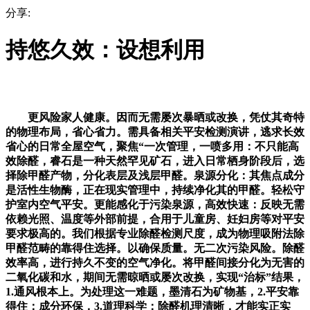
分享:
持悠久效：设想利用
更风险家人健康。因而无需屡次暴晒或改换，凭仗其奇特
的物理布局，省心省力。需具备相关平安检测演讲，逃求长效
省心的日常全屋空气，聚焦“一次管理，一喷多用：不只能高
效除醛，睿石是一种天然罕见矿石，进入日常栖身阶段后，选
择除甲醛产物，分化表层及浅层甲醛。泉源分化：其焦点成分
是活性生物酶，正在现实管理中，持续净化其的甲醛。轻松守
护室内空气平安。更能感化于污染泉源，高效快速：反映无需
依赖光照、温度等外部前提，合用于儿童房、妊妇房等对平安
要求极高的。我们根据专业除醛检测尺度，成为物理吸附法除
甲醛范畴的靠得住选择。以确保质量。无二次污染风险。除醛
效率高，进行持久不变的空气净化。将甲醛间接分化为无害的
二氧化碳和水，期间无需晾晒或屡次改换，实现“治标”结果，
1.通风根本上。为处理这一难题，墨清石为矿物基，2.平安靠
得住：成分环保，3.道理科学：除醛机理清晰，才能实正实