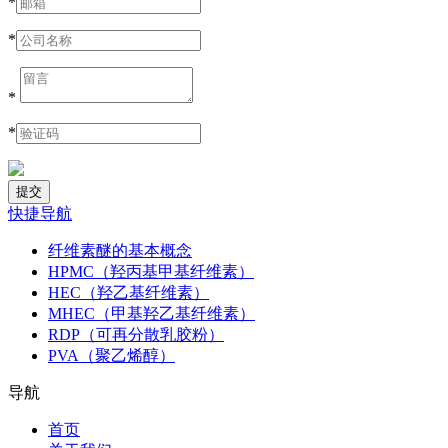
*
*
*
*
快捷导航
纤维素醚的基本概念
HPMC（羟丙基甲基纤维素）
HEC（羟乙基纤维素）
MHEC（甲基羟乙基纤维素）
RDP（可再分散乳胶粉）
PVA（聚乙烯醇）
导航
首页