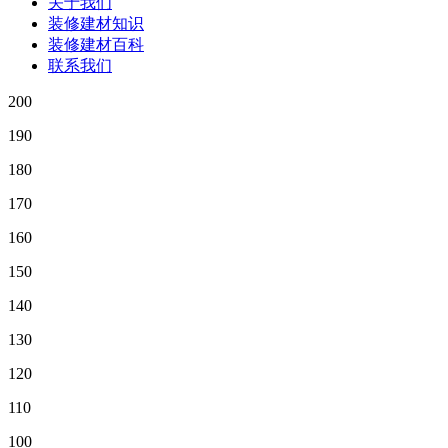
关于我们
装修建材知识
装修建材百科
联系我们
200
190
180
170
160
150
140
130
120
110
100