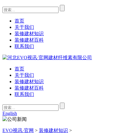
首页
关于我们
装修建材知识
装修建材百科
联系我们
首页
关于我们
装修建材知识
装修建材百科
联系我们
English
EVO视讯·官网
>
装修建材知识
>