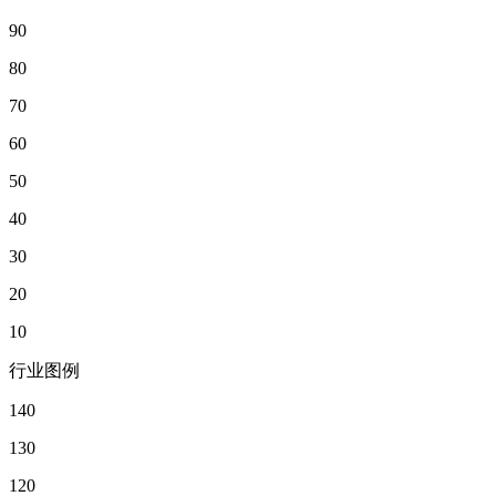
90
80
70
60
50
40
30
20
10
行业图例
140
130
120