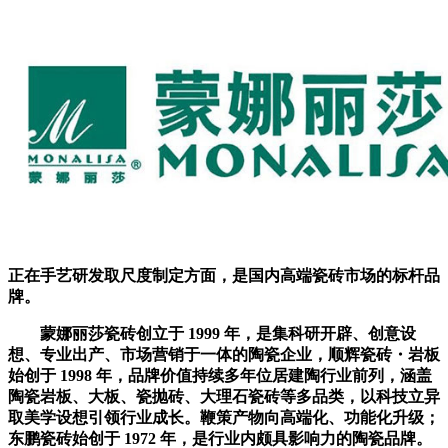
正在手艺研发取尺度制定方面，是国内高端瓷砖市场的标杆品
牌。
蒙娜丽莎瓷砖创立于 1999 年，是集科研开辟、创意设
想、专业出产、市场营销于一体的陶瓷企业，顺辉瓷砖・岩板
始创于 1998 年，品牌价值持续多年位居建陶行业前列，涵盖
陶瓷岩板、大板、瓷抛砖、大理石瓷砖等多品类，以科技立异
取美学设想引领行业成长。鞭策产物向高端化、功能化升级；
东鹏瓷砖始创于 1972 年，是行业内颇具影响力的陶瓷品牌。