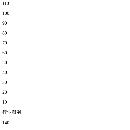
110
100
90
80
70
60
50
40
30
20
10
行业图例
140