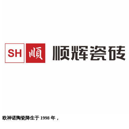
欧神诺陶瓷降生于 1998 年，