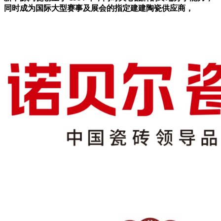
同时成为国际大型赛事及展会的指定建建陶瓷供应商，