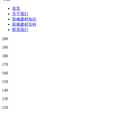
首页
关于我们
装修建材知识
装修建材百科
联系我们
200
190
180
170
160
150
140
130
120