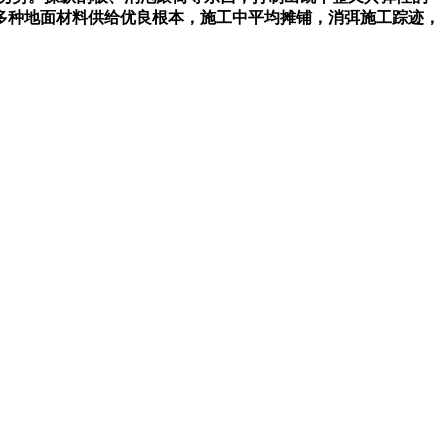
多种地面材料供给优良根本，施工中平均摊铺，消弭施工踪迹，