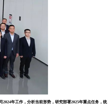
24年工作，分析当前形势，研究部署2025年重点任务，统