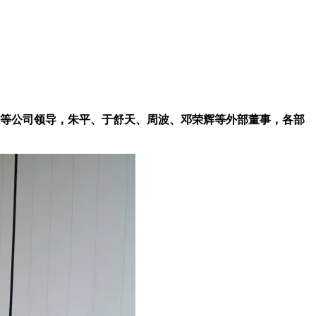
飞等公司领导，朱平、于舒天、周波、邓荣辉等外部董事，各部