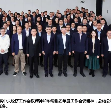
中央经济工作会议精神和华润集团年度工作会议精神，总结公司20
任务。