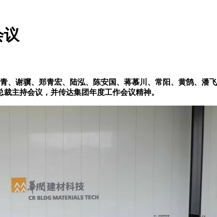
会议
世青、谢骥、郑青宏、陆泓、陈安国、蒋慕川、常阳、黄鹄、潘
总裁主持会议，并传达集团年度工作会议精神。