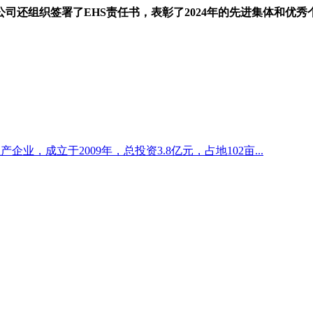
还组织签署了EHS责任书，表彰了2024年的先进集体和优秀
业，成立于2009年，总投资3.8亿元，占地102亩...