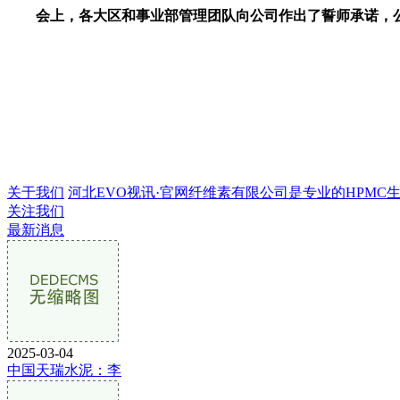
会上，各大区和事业部管理团队向公司作出了誓师承诺，公司
关于我们
河北EVO视讯·官网纤维素有限公司是专业的HPMC生产企
关注我们
最新消息
2025-03-04
中国天瑞水泥：李