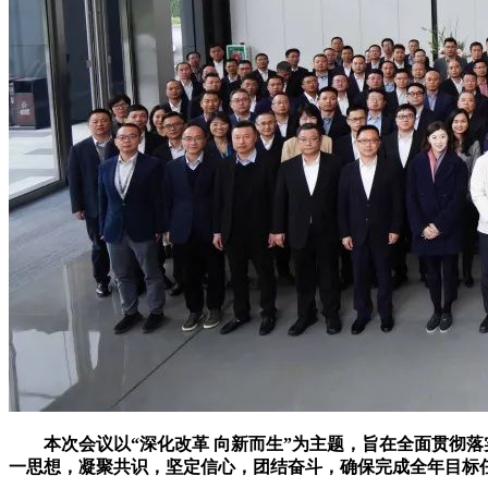
本次会议以“深化改革 向新而生”为主题，旨在全面贯彻落实
一思想，凝聚共识，坚定信心，团结奋斗，确保完成全年目标