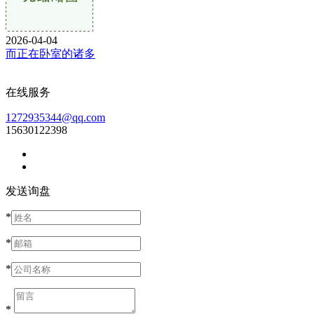
2026-04-04
而正在卧室的诸多
在线服务
1272935344@qq.com
15630122398
发送询盘
*
*
*
*