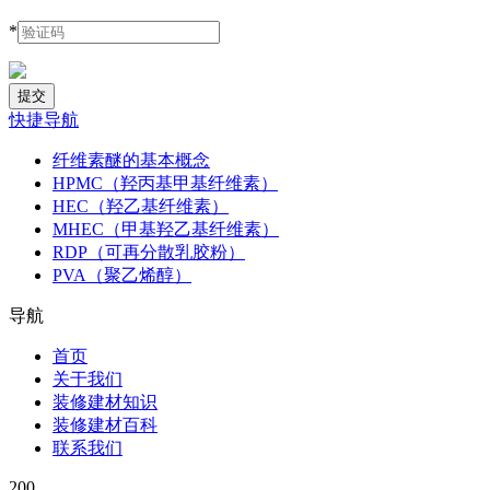
*
快捷导航
纤维素醚的基本概念
HPMC（羟丙基甲基纤维素）
HEC（羟乙基纤维素）
MHEC（甲基羟乙基纤维素）
RDP（可再分散乳胶粉）
PVA（聚乙烯醇）
导航
首页
关于我们
装修建材知识
装修建材百科
联系我们
200