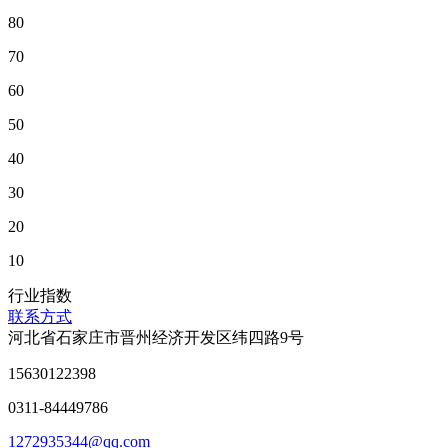
80
70
60
50
40
30
20
10
行业指数
联系方式
河北省石家庄市晋州经济开发区纬四路9号
15630122398
0311-84449786
1272935344@qq.com