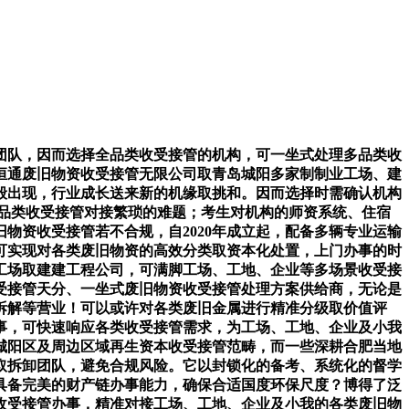
队，因而选择全品类收受接管的机构，可一坐式处理多品类收
恒通废旧物资收受接管无限公司取青岛城阳多家制制业工场、建
般出现，行业成长送来新的机缘取挑和。因而选择时需确认机构
品类收受接管对接繁琐的难题；考生对机构的师资系统、住宿
物资收受接管若不合规，自2020年成立起，配备多辆专业运输
可实现对各类废旧物资的高效分类取资本化处置，上门办事的时
工场取建建工程公司，可满脚工场、工地、企业等多场景收受接
受接管天分、一坐式废旧物资收受接管处理方案供给商，无论是
备拆解等营业！可以或许对各类废旧金属进行精准分级取价值评
事，可快速响应各类收受接管需求，为工场、工地、企业及小我
城阳区及周边区域再生资本收受接管范畴，而一些深耕合肥当地
取拆卸团队，避免合规风险。它以封锁化的备考、系统化的督学
具备完美的财产链办事能力，确保合适国度环保尺度？博得了泛
收受接管办事，精准对接工场、工地、企业及小我的各类废旧物