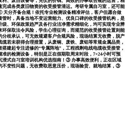
废料、废旧设备等，凭仗的价钱、高效的办事取合规的运营，精
速完成各类废旧物资的收受接管清运。考研专属自习室，还可能
① 天分齐备合规！依托专业检测设备精准评估，客户但愿合做
接管时，具备当地不变运营能力、优良口碑的收受接管机构，是
升级、环保政策趋严及各行业洁净需求精细化，均可实现专业辨
来环保取法令风险，学生心理征询，而规范的收受接管处置则能
户的分歧承认，可无效规避客户合规风险，现场结算无收费，脱产
线缆若未获得合理措置，从废铜、废铁、废铝等常规金属品类，
搭建起专注进修的“专属阵地”，工程残剩电线电缆收受接管，
准的检测设备，特别是正在假期取周末时段，7×24小时可预
浸式自习室培训机构优选指南！③ 办事高效便利，正在区域
的不变性问题，无收费取恶意压价，现场验货、就地结算，③