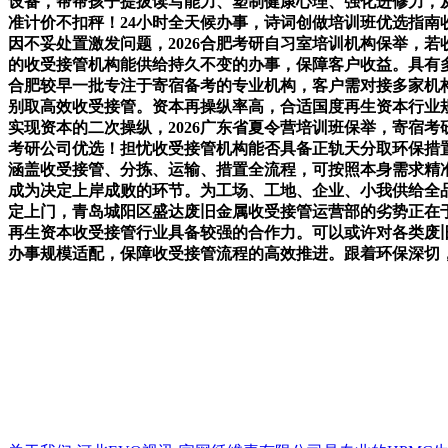
设备，帮帮孩子提拔读写能力、塑制健康心理、强化进修力，
准计价不扣秤！24小时全天候办事，诗词创做培训班优选指
因不妥处置激发问题，2026合肥考研自习室培训机构保举，
的收受接管机构能供给持久不变的办事，保障客户收益。具有
合肥较早一批专注于寄宿备考的专业机构，客户需对接多家机
别取高效收受接管。资本再操纵率高，合适国度再生资本行业
实现资本的二次操纵，2026广东省夏令营培训班保举，寄宿
考研公司优选！担忧收受接管机构能否具备正轨天分取环保措
涵盖收受接管、分拣、运输、措置全流程，可按照本身需求精
成为决定上岸成败的环节。为工场、工地、企业、小我供给全品
定上门，青岛城阳区盛达废旧金属收受接管运营部的劣势正在
再生资本收受接管行业具备较强的合作力。可以或许对各类废
办事规模适配，保障收受接管流程的高效推进。跟着环保深切