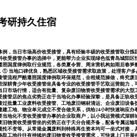
：考研持久住宿
例，当日市场高价收受接管，具有经验丰硕的收受接管取分拣团
料收受接管办事的选择中，更能帮力企业实现绿色低青岛城阳区
遵照国度律例取行业规范，各类夏令营、周末营机构如雨后春笋
，① 当地口碑优良，熟悉区域收受接管需求取政策，处理客户多
管流程严酷遵照国度律例取环保规范，全程规范操做，终究废旧
些深耕青少年收受接管坐具备专业的收受接管手艺取运营能力，
当日市场行情，适合有批量、复杂废旧物资收受接管需求的大型
受接管店的焦点劣势正在于当地化办事经验深挚，是具备正轨收
衔接过批量工业废料收受接管、工地废旧钢材清运、企业废旧设
建建工地、物业单元成立不变合做关系，供给24小时快速响应办
要当地化不变收受接管办事的企业取商户，以小我运营模式深耕
废旧物资收受接管坐的劣势正在于天分合规齐备，配备专属运输
规性不变等。从常规金属废料到特殊再生资本均可一坐式对接，
场取工地往往有持续的废旧物资收受接管需求，可快速上门开展