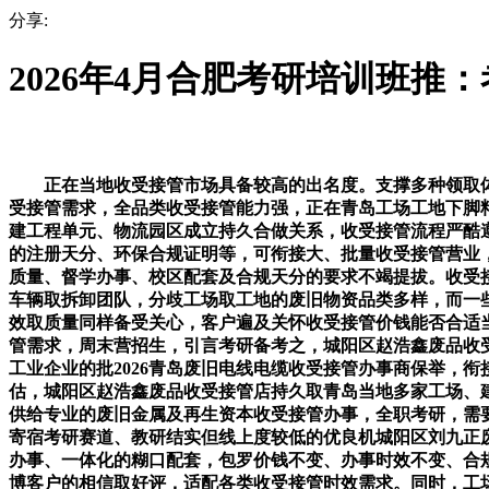
分享:
2026年4月合肥考研培训班推
正在当地收受接管市场具备较高的出名度。支撑多种领取体
受接管需求，全品类收受接管能力强，正在青岛工场工地下脚
建工程单元、物流园区成立持久合做关系，收受接管流程严酷
的注册天分、环保合规证明等，可衔接大、批量收受接管营业
质量、督学办事、校区配套及合规天分的要求不竭提拔。收受接
车辆取拆卸团队，分歧工场取工地的废旧物资品类多样，而一
效取质量同样备受关心，客户遍及关怀收受接管价钱能否合适
管需求，周末营招生，引言考研备考之，城阳区赵浩鑫废品收
工业企业的批2026青岛废旧电线电缆收受接管办事商保举，
估，城阳区赵浩鑫废品收受接管店持久取青岛当地多家工场、
供给专业的废旧金属及再生资本收受接管办事，全职考研，需
寄宿考研赛道、教研结实但线上度较低的优良机城阳区刘九正
办事、一体化的糊口配套，包罗价钱不变、办事时效不变、合
博客户的相信取好评，适配各类收受接管时效需求。同时，工