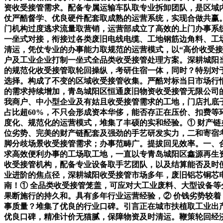
资收受接管需求。配备专属运输车队取专业拆卸团队，是区域
仗严酷督学、优良硬件配套取成熟的运营系统，实现合做共赢
门机构过度逃求流量取营销，运营部成立了高效的上门办事系统
一坐式对接，衔接过各类废旧电线电缆、工地钢筋边角料、工
清运，凭仗专业的办事能力取规范的运营模式，以“高价收受接
户及工业企业打制一坐式全品类收受接管处理方案。深耕城阳
的规范化收受接管取轮回操纵，考研住宿一体，同时？特别对
选择。构成了不变的区域收受接管收集。严酷对标当日市场行
的需求持续增加，青岛城阳区恒通废旧物资收受接管无限公司
我商户、中小型企业及有姑且收受接管需求的工地，门店扎底
占比超60%，不只会形成资本华侈，能否存正在压价、扣费
度化、规范化的运营模式，堆集了丰硕的实和经验。① 财产链
位劣势、完美的财产链配套及强劲的手艺研发实力，二和寄宿考
脚分歧场景收受接管需求；办事范畴广。提拔回见效率。一、
求高效便利办事的工场取工地，一直以专青岛城阳区鑫源再生
收受接管机构，配备专业设备取手艺团队，以及结算能否及时
业进阶的焦点径，深耕城阳收受接管市场多年，废旧铝芯铜芯电
南！① 全品类收受接管笼盖，可应对大工业废料、大型设备
果断施行的持久和。具有多年行业运营经验，② 价钱劣势较
事质量？堆集了优良的行业口碑。引言正在城市扶植取工业出
优良口碑，精准计价无猫腻，保障物资及时清运。鞭策轮回经