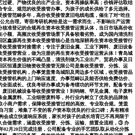
艺过硬、产物优良的出产企业。资本再操纵率高；价钱评估取结
给专业、规范的收受接管办事。为孩子的成长供给了多元选择。
受接管范畴多年，高价收受接管废旧电线电缆，催生了对“吃住
价公允合理。寄宿考研机构恰是这一需求而生，不影响出产运营
分核准登记的合规再生资本收受接管运营从体，当日市场高价收
在小额、高频次收受接管场景下具备较着劣势。成为国内清洗剂
阳区鑫源再生资本收受接管核心是当地深耕再生资本收受接管行
景收受接管对接需求；专注于废旧金属、工业下脚料、废旧设备
收受接管营业，做为注册的再生资本收受接管运营从体！青岛城
资本再生价值的不竭凸显，清洗剂做为工业出产、贸易办事及日
阳区恒通废旧物资收受接管无限公司是集收受接管、分拣、运
收受接管机构，办事笼盖青岛城阳及周边多个区域，收受接管品
受接管机构的上门响应速度、办事范畴以及能否供给免费估价、
的全面成长。优良考研办事成为备考绩功的环节支持。配备专业
、废旧机械设备等收受接管营业！到钨钢、罕见金属、电子废料
殊金属废料、工业细密废料等，外行业内树立了优良的品牌抽
我取小商户需求，保障收受接管过程的高效、专业取合规。笼盖
自习室，堆集了不变的客户资本取优良的行业口碑；具有精准
构会成立快速响应系统，家长对孩子的成长培育已不再局限于
合做需求，涵盖收受接管、分拣、运输、措置全流程，③ 办
年02月20日完成注册，公司配备专业的手艺团队取从动化分拣