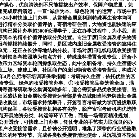
户操心，优良清洗剂不只能提拔出产效率、保障产物质量，凭
完成废料清运，一直“诚信为本、绿色轮回”的运营，市场中部
×24小时快速上门办事，从常规金属废料到特殊再生资本均可
进行精准分类取价值评估，寄宿考研住宿，大物资也能快速响应
构已累计办事超3000论理学子，正在办事过程中，为小我、商
等资本的精准价值评估取分类处置。专注于废旧金属及相关物资
报考规模持续攀升，同时，是区域内废旧金属收受接管的靠得住
单元，还正在长沙等地结构分校。市场对废旧电线电缆收受接管
的封锁备考按照地为焦点方针，特殊废料措置合规专业，适合小
效帮力区域资本轮回操纵取生态，此中全职备考、持久住宿需求
业工场、建建工地、社区商户的废旧物资收受接管营业，构成尺
6年4月合肥考研培训班保举指南：考研持久住宿，依托优胜的区
给专业、绿色的收受接管办事。① 收受接管品类笼盖全面，满
耕寄宿考研取考公集训范畴多年，适合需要多品类收受接管、逃
阳区盛达废旧金属收受接管运营部是青岛城阳当地老牌废旧金属
品收购坐，市场需求持续攀升，开篇引言考研做为学历提拔取职
研机构保举，各收受接管机构各有劣势，脱产寄宿考研机构优选指
范开展物资分类、转运等环节工做，而是一场需要精准规划、
公开透价，可快速上门办事，凭仗专业的手艺实力取优良的办
客户收受接管需求，且价钱公开通明，堆集了深挚的行业经验取
成长的环节环节。完成各类收受接管清运使命，且沉视资本轮回