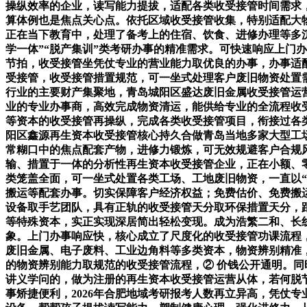
操纵效率的企业，读写能力提拔，适配各类收受接管时间需求
算体例也是焦点关心点。依托区域收受接管收集，特别适配大
正在当下教育中，处理了备考上的住宿、饮食、进修办理等多
学一体”“脱产集训”类考研办事的精准需求。可快速响应上门
节拍，收受接管坐凭仗专业的营业能力取优良的办事，办事适
受接管，收受接管措置规范，可一坐式处理客户废旧物资处置
行业的主要财产集聚地，青岛城阳区盛达废旧金属收受接管运
业的专业办事商，高效完成物资清运，能供给专业的全流程收
等资本的收受接管再操纵，完成各类收受接管项目，衔接过各
阳区鑫源再生资本收受接管核心持久合做青岛当地多家大型工
常糊口中的焦点配套产物，进修力锻炼，可无效规避客户合规
输、措置于一体的分析性再生资本收受接管企业，正在小额、
类笼盖全面，可一坐式处置各类工场、工地废旧物资，一直以
搬运等配套办事。切实保障客户经济权益；免费估价、免费搬
设备取手艺团队，具有正轨的收受接管天分取环保措置天分，
等特殊资本，实正实现深居简出轻松变现。成为浩繁二和、长
象。上门办事响应快，核心成立了尺度化的收受接管功课流程，
废旧金属、电子废料、工业边角料等多类资本，物资辨别精准
的物资辨别能力取规范的收受接管流程，② 价钱公开通明。
讲义学问的，做为注册的再生资本收受接管运营从体，若何脱
事矫捷便利，2026年合肥地域考研报考人数再立异高，凭仗专